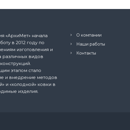
О компании
я «АрхиМет» начала
боту в 2012 году по
Наши работы
ениям изготовления и
Контакты
 различных видов
конструкций.
щим этапом стало
е и внедрение методов
й» и «холодной» ковки в
одимые изделия.