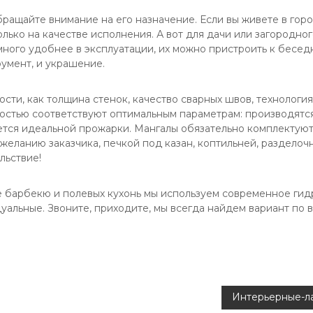
ращайте внимание на его назначение. Если вы живете в горо
лько на качестве исполнения. А вот для дачи или загородно
много удобнее в эксплуатации, их можно пристроить к бесед
умент, и украшение.
сти, как толщина стенок, качество сварных швов, технологи
ностью соответствуют оптимальным параметрам: производятся
ается идеальной прожарки. Мангалы обязательно комплектуют
желанию заказчика, печкой под казан, коптильней, разделоч
льствие!
же барбекю и полевых кухонь мы используем современное ги
альные. Звоните, приходите, мы всегда найдем вариант по
Интерьерные-л