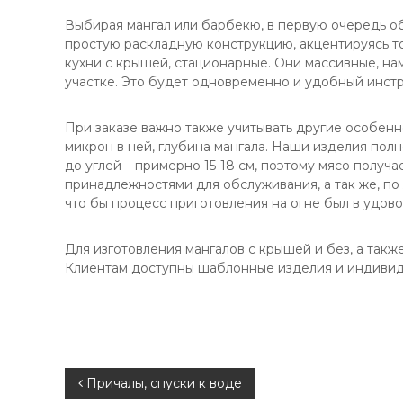
Выбирая мангал или барбекю, в первую очередь об
простую раскладную конструкцию, акцентируясь то
кухни с крышей, стационарные. Они массивные, на
участке. Это будет одновременно и удобный инстр
При заказе важно также учитывать другие особенно
микрон в ней, глубина мангала. Наши изделия пол
до углей – примерно 15-18 см, поэтому мясо получ
принадлежностями для обслуживания, а так же, по 
что бы процесс приготовления на огне был в удово
Для изготовления мангалов с крышей и без, а так
Клиентам доступны шаблонные изделия и индивиду
Н
Причалы, спуски к воде