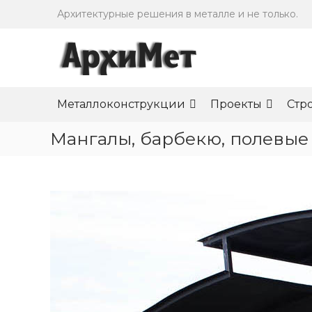
П
Архитектурные решения в металле и не только.
е
р
е
й
т
и
Металлоконструкции
Проекты
Cтр
к
с
Мангалы, барбекю, полевые
о
д
е
р
ж
и
м
о
м
у