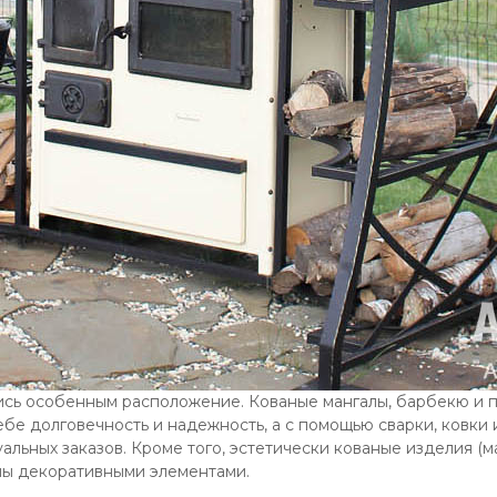
сь особенным расположение. Кованые мангалы, барбекю и по
себе долговечность и надежность, а с помощью сварки, ковк
альных заказов. Кроме того, эстетически кованые изделия (
ны декоративными элементами.