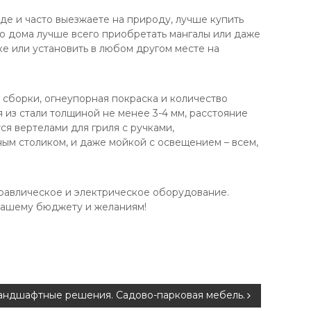
де и часто выезжаете на природу, лучше купить
го дома лучше всего приобретать мангалы или даже
ке или установить в любом другом месте на
я сборки, огнеупорная покраска и количество
 из стали толщиной не менее 3-4 мм, расстояние
ся вертелами для гриля с ручками,
ным столиком, и даже мойкой с освещением – всем,
дравлическое и электрическое оборудование.
 вашему бюджету и желаниям!
андшафтные решения. Садово-парковая мебель.